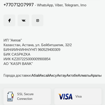
+77071207997
- WhatsApp, Viber, Telegram, Imo
ИП "Аяпов"
Казахстан, Астана, ул. Бейбитшилик, 32/2
БИН/ИИН/ИНН/УНП 960529400309
БИК CASPKZKA
ИИК KZ20722S000009900854
АО "KASPI BANK"
Города доставки:
Абай
Аксай
Аксу
Актау
Актобе
Алматы
Аральск
SSL Secure
Visa
Connection