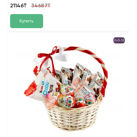
21146₸
34687₸
Купить
0-0-12