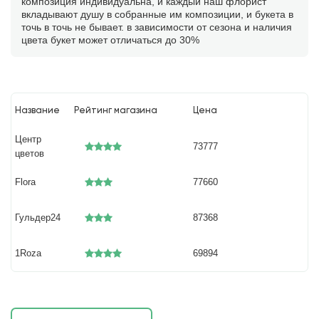
композиция индивидуальна, и каждый наш флорист
вкладывают душу в собранные им композиции, и букета в
точь в точь не бывает. в зависимости от сезона и наличия
цвета букет может отличаться до 30%
Название
Рейтинг магазина
Цена
Центр
73777
цветов
Flora
77660
Гульдер24
87368
1Roza
69894