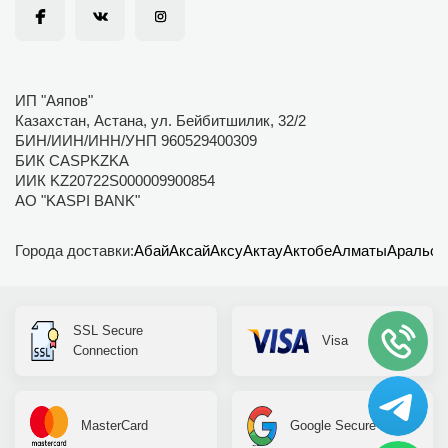
ИП "Аяпов"
Казахстан, Астана, ул. Бейбитшилик, 32/2
БИН/ИИН/ИНН/УНП 960529400309
БИК CASPKZKA
ИИК KZ20722S000009900854
АО "KASPI BANK"
Города доставки:
Абай
Аксай
Аксу
Актау
Актобе
Алматы
Аральск
SSL Secure
Visa
Connection
MasterCard
Google Secure