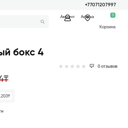
+77071207997
0
Аккаунт
Астана
Корзина
й бокс 4
0 отзывов
4₸
1203₸
ги