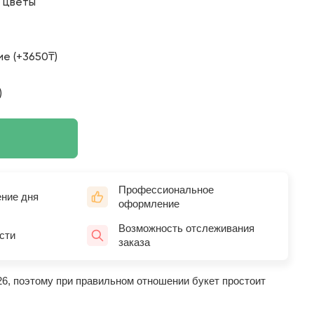
о цветы
е (+3650₸)
)
Профессиональное
ение дня
оформление
Возможность отслеживания
сти
заказа
26, поэтому при правильном отношении букет простоит