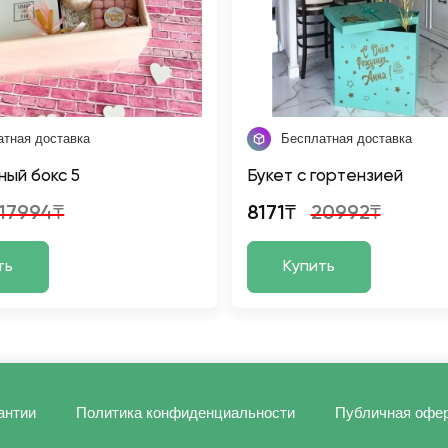
атная доставка
Бесплатная доставка
ый бокс 5
Букет с гортензией
17994₸
8171₸
20992₸
ть
Купить
антии
Политика конфиденциальности
Публичная офе