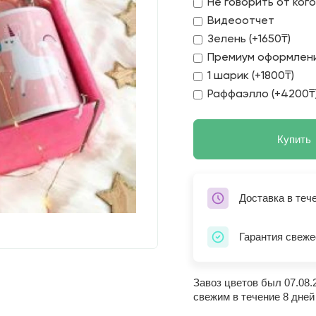
Не говорить от ког
Видеоотчет
Зелень (+1650₸)
Премиум оформлени
1 шарик (+1800₸)
Раффаэлло (+4200₸
Купить
Доставка в теч
Гарантия свеже
Завоз цветов был 07.08.
свежим в течение 8 дней