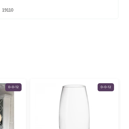
19110
0-0-12
0-0-12