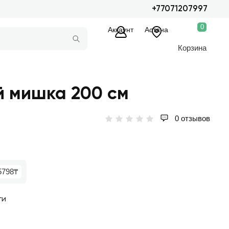
+77071207997
0
Аккаунт
Астана
Корзина
 мишка 200 см
0 отзывов
5798₸
ги