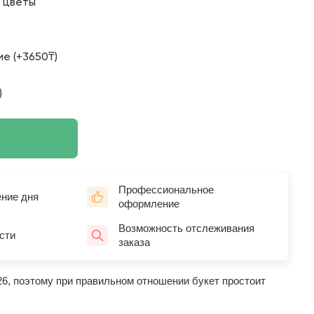
о цветы
е (+3650₸)
)
Профессиональное
ение дня
оформление
Возможность отслеживания
сти
заказа
26, поэтому при правильном отношении букет простоит