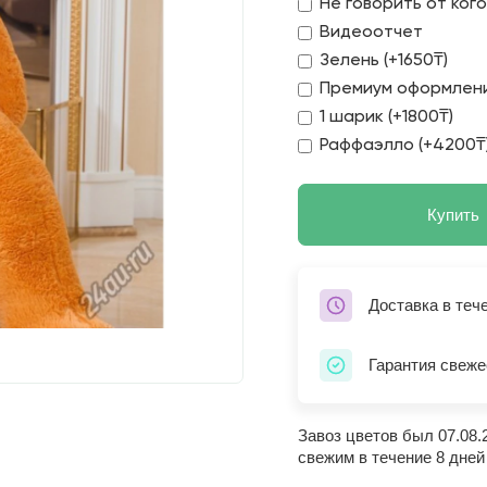
Не говорить от ког
Видеоотчет
Зелень (+1650₸)
Премиум оформлени
1 шарик (+1800₸)
Раффаэлло (+4200₸
Купить
Доставка в теч
Гарантия свеже
Завоз цветов был 07.08.
свежим в течение 8 дней