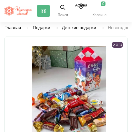
0
Астана
Поиск
Корзина
Главная
Подарки
Детские подарки
Новогодний
0-0-12