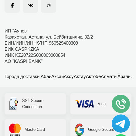
ИП "Аяпов"
Казахстан, Астана, ул. Бейбитшилик, 32/2
БИН/ИИН/ИНН/УНП 960529400309
БИК CASPKZKA
ИИК KZ20722S000009900854
АО "KASPI BANK"
Города доставки:
Абай
Аксай
Аксу
Актау
Актобе
Алматы
Аральск
SSL Secure
Visa
Connection
MasterCard
Google Secure