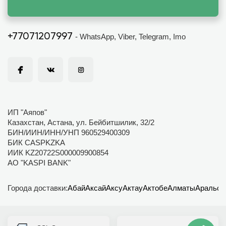
+77071207997
- WhatsApp, Viber, Telegram, Imo
ИП "Аяпов"
Казахстан, Астана, ул. Бейбитшилик, 32/2
БИН/ИИН/ИНН/УНП 960529400309
БИК CASPKZKA
ИИК KZ20722S000009900854
АО "KASPI BANK"
Города доставки:
Абай
Аксай
Аксу
Актау
Актобе
Алматы
Аральск