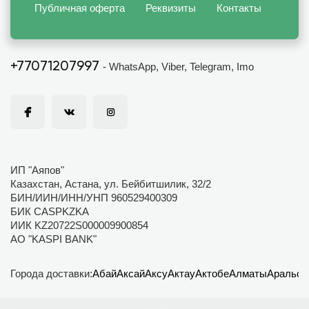
Публичная оферта
Реквизиты
Контакты
+77071207997
- WhatsApp, Viber, Telegram, Imo
ИП "Аяпов"
Казахстан, Астана, ул. Бейбитшилик, 32/2
БИН/ИИН/ИНН/УНП 960529400309
БИК CASPKZKA
ИИК KZ20722S000009900854
АО "KASPI BANK"
Города доставки:
Абай
Аксай
Аксу
Актау
Актобе
Алматы
Аральск