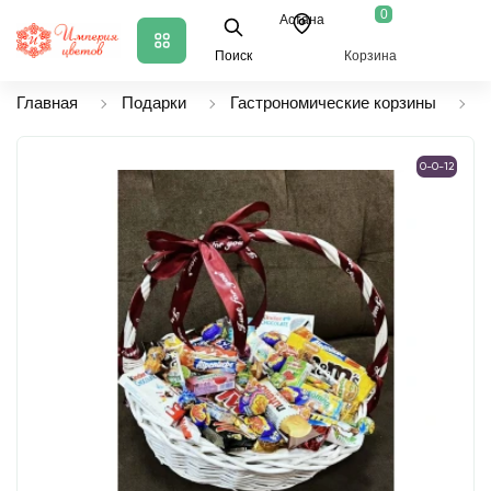
0
Астана
Поиск
Корзина
Главная
Подарки
Гастрономические корзины
К
0-0-12