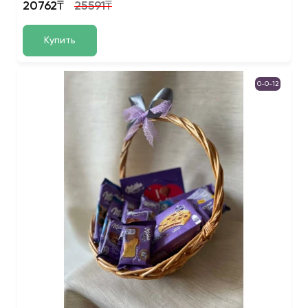
20762₸
25591₸
Купить
0-0-12