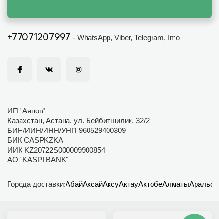
+77071207997
- WhatsApp, Viber, Telegram, Imo
ИП "Аяпов"
Казахстан, Астана, ул. Бейбитшилик, 32/2
БИН/ИИН/ИНН/УНП 960529400309
БИК CASPKZKA
ИИК KZ20722S000009900854
АО "KASPI BANK"
Города доставки:
Абай
Аксай
Аксу
Актау
Актобе
Алматы
Аральск