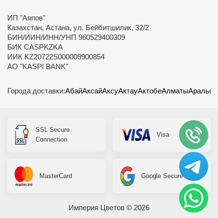
ИП "Аяпов"
Казахстан, Астана, ул. Бейбитшилик, 32/2
БИН/ИИН/ИНН/УНП 960529400309
БИК CASPKZKA
ИИК KZ20722S000009900854
АО "KASPI BANK"
Города доставки:
Абай
Аксай
Аксу
Актау
Актобе
Алматы
Аральск
SSL Secure
Visa
Connection
MasterCard
Google Secure
Империя Цветов © 2026