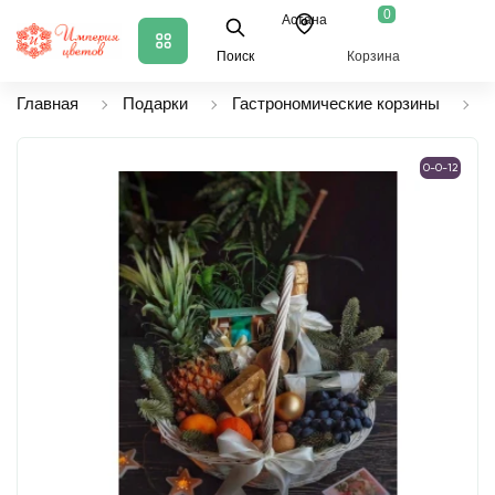
0
Астана
Поиск
Корзина
Главная
Подарки
Гастрономические корзины
К
0-0-12