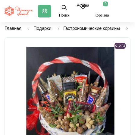
0
Астана
Поиск
Корзина
Главная
Подарки
Гастрономические корзины
К
0-0-12