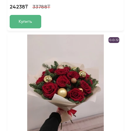
24238₸
33788₸
Купить
0-0-12