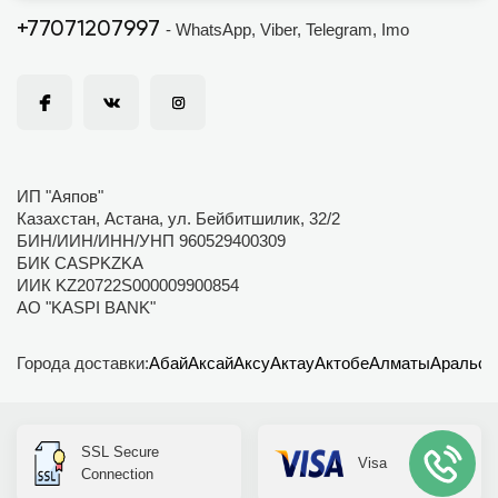
+77071207997
- WhatsApp, Viber, Telegram, Imo
ИП "Аяпов"
Казахстан, Астана, ул. Бейбитшилик, 32/2
БИН/ИИН/ИНН/УНП 960529400309
БИК CASPKZKA
ИИК KZ20722S000009900854
АО "KASPI BANK"
Города доставки:
Абай
Аксай
Аксу
Актау
Актобе
Алматы
Аральск
SSL Secure
Visa
Connection