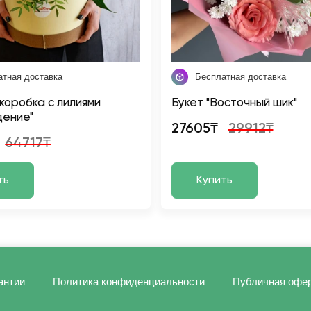
атная доставка
Бесплатная доставка
коробка с лилиями
Букет "Восточный шик"
дение"
27605₸
29912₸
64717₸
ть
Купить
антии
Политика конфиденциальности
Публичная офе