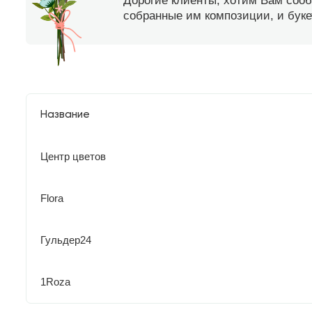
Дорогие клиенты, хотим Вам соо
собранные им композиции, и букет
Название
Центр цветов
Flora
Гульдер24
1Roza