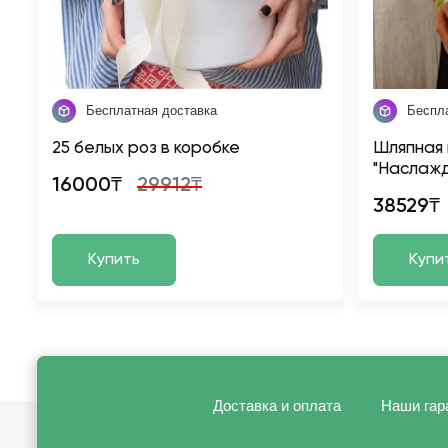
Бесплатная доставка
Беспл
25 белых роз в коробке
Шляпная 
"Наслаж
16000₸
29912₸
38529₸
Купить
Купи
Доставка и оплата
Наши гар