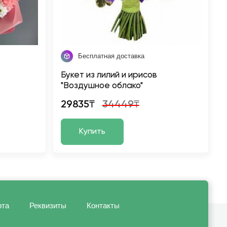
Бесплатная доставка
Букет из лилий и ирисов
"Воздушное облако"
29835₸
34449₸
Купить
рта
Реквизиты
Контакты