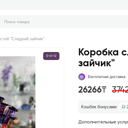
стей "Сладкий зайчик"
Коробка с
0-0-12
зайчик"
Бесплатная доставка
26266₸
374
Кэшбек бонусами
Дополнительные услу