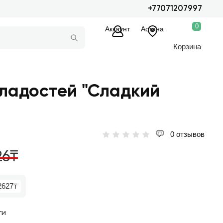
+77071207997
0
Аккаунт
Астана
Корзина
ладостей "Сладкий
0 отзывов
26₸
2627₸
ги