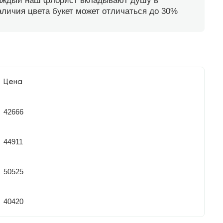
каждый наш флорист вкладывают душу в
наличия цвета букет может отличаться до 30%
Цена
42666
44911
50525
40420