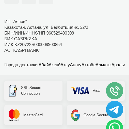
ИП "Аяпов"
Казахстан, Астана, ул. Бейбитшилик, 32/2
БИН/ИИН/ИНН/УНП 960529400309
БИК CASPKZKA
ИИК KZ20722S000009900854
АО "KASPI BANK"
Города доставки:
Абай
Аксай
Аксу
Актау
Актобе
Алматы
Аральск
SSL Secure
Visa
Connection
MasterCard
Google Secure