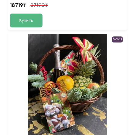
18719₸
27190₸
Купить
0-0-12