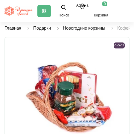
0
Астана
Поиск
Корзина
Главная
Подарки
Новогодние корзины
Кофейно
0-0-12