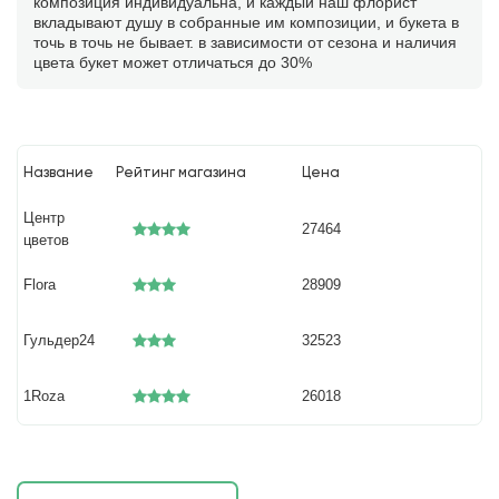
композиция индивидуальна, и каждый наш флорист
вкладывают душу в собранные им композиции, и букета в
точь в точь не бывает. в зависимости от сезона и наличия
цвета букет может отличаться до 30%
Название
Рейтинг магазина
Цена
Центр
27464
цветов
Flora
28909
Гульдер24
32523
1Roza
26018