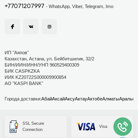
+77071207997
- WhatsApp, Viber, Telegram, Imo
ИП "Аяпов"
Казахстан, Астана, ул. Бейбитшилик, 32/2
БИН/ИИН/ИНН/УНП 960529400309
БИК CASPKZKA
ИИК KZ20722S000009900854
АО "KASPI BANK"
Города доставки:
Абай
Аксай
Аксу
Актау
Актобе
Алматы
Аральск
SSL Secure
Visa
Connection