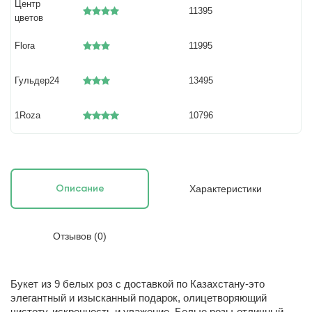
Центр
11395
цветов
Flora
11995
Гульдер24
13495
1Roza
10796
Характеристики
Описание
Отзывов (0)
Букет из 9 белых роз с доставкой по Казахстану-это
элегантный и изысканный подарок, олицетворяющий
чистоту, искренность и уважение. Белые розы-отличный