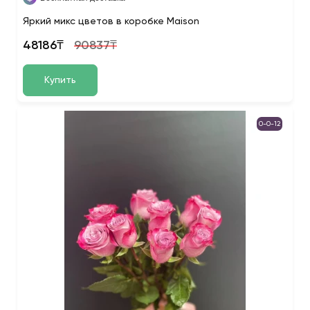
Яркий микс цветов в коробке Maison
48186₸
90837₸
Купить
0-0-12