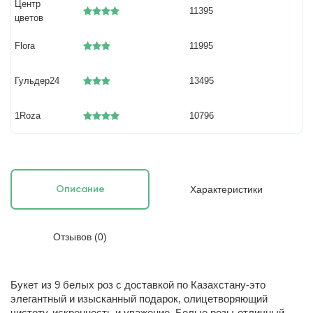
Центр
11395
цветов
Flora
11995
Гульдер24
13495
1Roza
10796
Характеристики
Описание
Отзывов (0)
Букет из 9 белых роз с доставкой по Казахстану-это
элегантный и изысканный подарок, олицетворяющий
чистоту, искренность и уважение. Белые розы-отличный