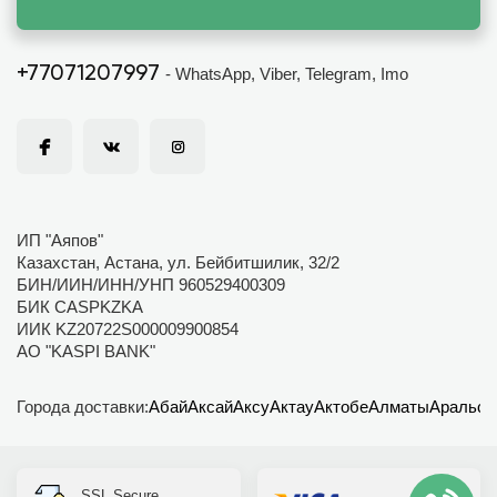
+77071207997
- WhatsApp, Viber, Telegram, Imo
ИП "Аяпов"
Казахстан, Астана, ул. Бейбитшилик, 32/2
БИН/ИИН/ИНН/УНП 960529400309
БИК CASPKZKA
ИИК KZ20722S000009900854
АО "KASPI BANK"
Города доставки:
Абай
Аксай
Аксу
Актау
Актобе
Алматы
Аральск
SSL Secure