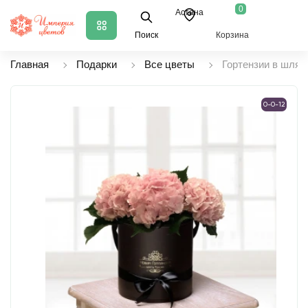
0
Астана
Поиск
Корзина
Главная
Подарки
Все цветы
Гортензии в шляп
0-0-12