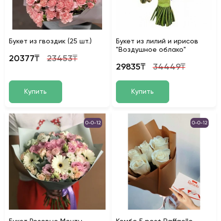
Букет из гвоздик (25 шт.)
Букет из лилий и ирисов
"Воздушное облако"
20377₸
23453₸
29835₸
34449₸
Купить
Купить
0-0-12
0-0-12