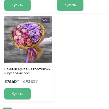
Купить
Купить
0-0-12
Нежный букет из гортензий
и кустовых роз
37660₸
49382₸
Купить