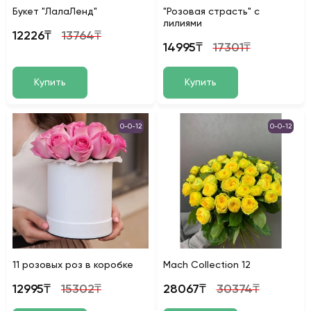
Букет "ЛалаЛенд"
"Розовая страсть" с
лилиями
12226₸
13764₸
14995₸
17301₸
Купить
Купить
0-0-12
0-0-12
11 розовых роз в коробке
Mach Collection 12
12995₸
15302₸
28067₸
30374₸