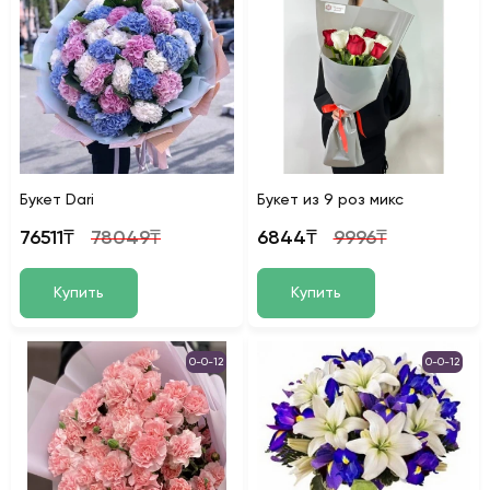
Букет Dari
Букет из 9 роз микс
76511₸
78049₸
6844₸
9996₸
Купить
Купить
0-0-12
0-0-12