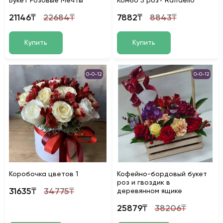
Букет Розовые Мечты
Комбо 5 роз+ Raffaello
21146₸
22684₸
7882₸
8843₸
Купить
Купить
0-0-12
0-0-12
Коробочка цветов 1
Кофейно-бордовый букет
роз и гвоздик в
31635₸
34775₸
деревянном ящике
25879₸
38206₸