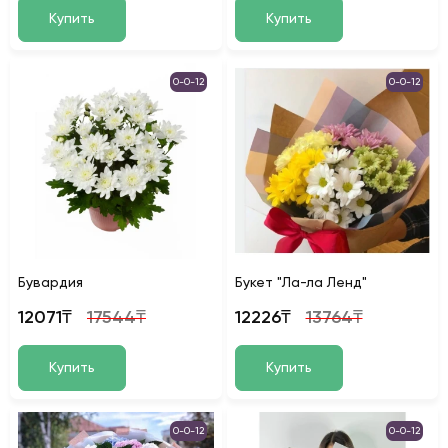
Купить
Купить
0-0-12
0-0-12
Бувардия
Букет "Ла-ла Ленд"
12071₸
17544₸
12226₸
13764₸
Купить
Купить
0-0-12
0-0-12