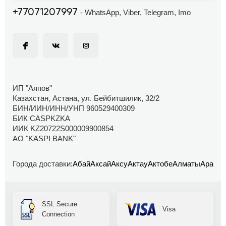
+77071207997
- WhatsApp, Viber, Telegram, Imo
ИП "Аяпов"
Казахстан, Астана, ул. Бейбитшилик, 32/2
БИН/ИИН/ИНН/УНП 960529400309
БИК CASPKZKA
ИИК KZ20722S000009900854
АО "KASPI BANK"
Города доставки:
Абай
Аксай
Аксу
Актау
Актобе
Алматы
Аральс
SSL Secure
Visa
Connection