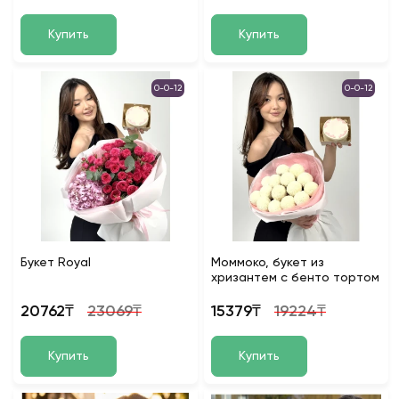
Купить
Купить
0-0-12
0-0-12
Букет Royal
Моммоко, букет из
хризантем с бенто тортом
20762₸
23069₸
15379₸
19224₸
Купить
Купить