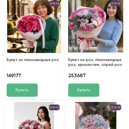
0-0-12
0-0-12
Букет из пионовидных роз
Букет из роз, пионовидных
роз, хризантем, спрей роз
16917₸
25368₸
Купить
Купить
0-0-12
0-0-12