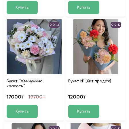
Купить
Купить
0-0-12
0-0-12
Букет "Жемчужина
Букет N1 (Хит продаж)
красоты"
17000₸
19700₸
12000₸
Купить
Купить
0-0-12
0-0-12