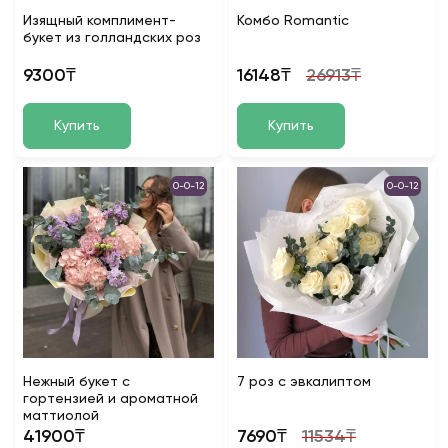
Изящный комплимент-
Комбо Romantic
букет из голландских роз
9300₸
16148₸
26913₸
Купить
Купить
0-0-12
0-0-12
Нежный букет с
7 роз с эвкалиптом
гортензией и ароматной
маттиолой
41900₸
7690₸
11534₸