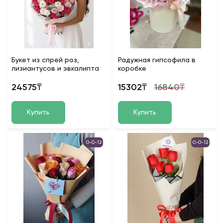
Букет из спрей роз,
Радужная гипсофила в
лизиантусов и эвкалипта
коробке
24575₸
15302₸
16840₸
Купить
Купить
0-0-12
0-0-12