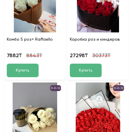
Комбо 5 роз+ Raffaello
Коробка роз и киндеров
7882₸
8843₸
27298₸
30373₸
Купить
Купить
0-0-12
0-0-12