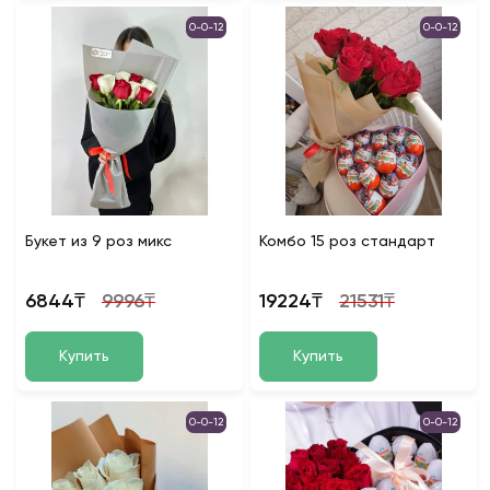
0-0-12
0-0-12
Букет из 9 роз микс
Комбо 15 роз стандарт
6844₸
9996₸
19224₸
21531₸
Купить
Купить
0-0-12
0-0-12