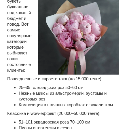
букеты
буквально
под каждый
бюджет и
повод. Вот
самые
популярные
категории,
которые
выбирают
наши
постоянные
клиенты:
Повседневные и «просто так» (до 15 000 тенге):
25–35 голландских роз 50–60 см
Нежные миксы из альстромерий, эустомы и
кустовых роз
Композиции в шляпных коробках с эвкалиптом
Классика и wow-эффект (20 000–50 000 тенге):
51–101 эквадорская роза 70–100 см
Пионы и гортензии в сезон