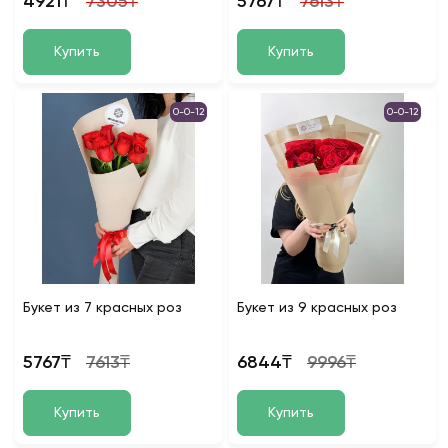
4921₸
7305₸
5767₸
7613₸
Купить
Купить
0-0-12
0-0-12
Букет из 7 красных роз
Букет из 9 красных роз
5767₸
7613₸
6844₸
9996₸
Купить
Купить