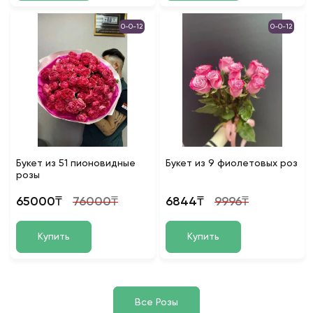
0-0-12
0-0-12
Букет из 51 пионовидные
Букет из 9 фиолетовых роз
розы
65000₸
76000₸
6844₸
9996₸
Купить
Купить
Все Розы