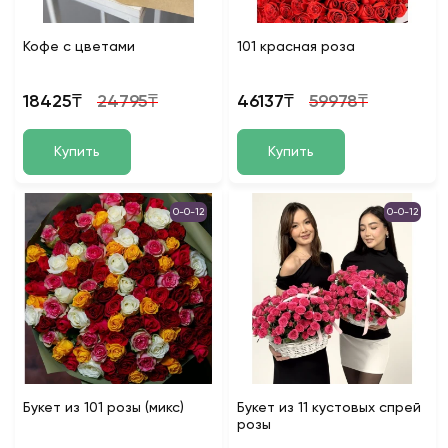
Кофе с цветами
101 красная роза
18425₸
24795₸
46137₸
59978₸
Купить
Купить
0-0-12
0-0-12
Букет из 101 розы (микс)
Букет из 11 кустовых спрей
розы