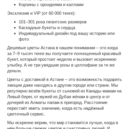
Корзины с орхидеями и каллами
Эксклюзив и VIP (от 60 000 тенге):
101–301 роза гигантских размеров
Каскадные букеты и сердца
Индивидуальный дизайн под вашу историю или
фото
Дешевые цветы Астана в нашем понимании – это когда
за 7–9 тысяч тенге вы получаете полноценный красивый
букет, который простоит неделю и вызовет искреннюю
улыбку. А не три увядшие розы в целлофане за те же
деньги.
Цветы с доставкой в Астане – это возможность подарить
эмоции даже находясь в другом городе или стране. Мы
регулярно везём букеты от сыновей из Канады мамам на
Левый берег, от мужей из Дубая жёнам в центр и от
дочерей из Алматы папам в пригород. Расстояние
перестаёт иметь значение, когда есть надёжный
цветочный сервис.
Мы искренне верим, что мир становится лучше, когда в
нём больше свежих цветов и счастливых людей. И