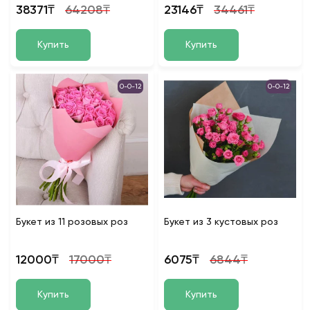
38371₸
64208₸
23146₸
34461₸
Купить
Купить
0-0-12
0-0-12
Букет из 11 розовых роз
Букет из 3 кустовых роз
12000₸
17000₸
6075₸
6844₸
Купить
Купить