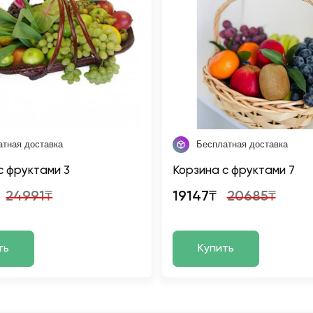
атная доставка
Бесплатная доставка
с фруктами 3
Корзина с фруктами 7
24991₸
19147₸
20685₸
ть
Купить