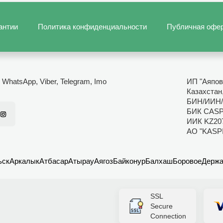
антии
Политика конфиденциальности
Публичная офе
- WhatsApp, Viber, Telegram, Imo
ИП "Аяпов
Казахстан,
БИН/ИИН/
БИК CAS
ИИК KZ20
АО "KASP
ьск
Аркалык
Атбасар
Атырау
Аягоз
Байконур
Балхаш
Боровое
Держа
SSL
Secure
Connection