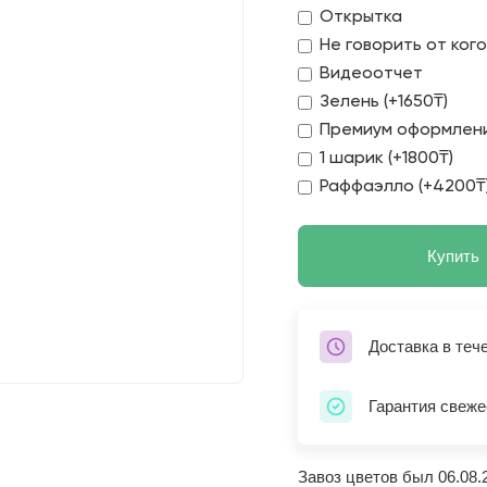
Открытка
Не говорить от ког
Видеоотчет
Зелень (+1650₸)
Премиум оформлени
1 шарик (+1800₸)
Раффаэлло (+4200₸
Купить
Доставка в теч
Гарантия свеже
Завоз цветов был 06.08.