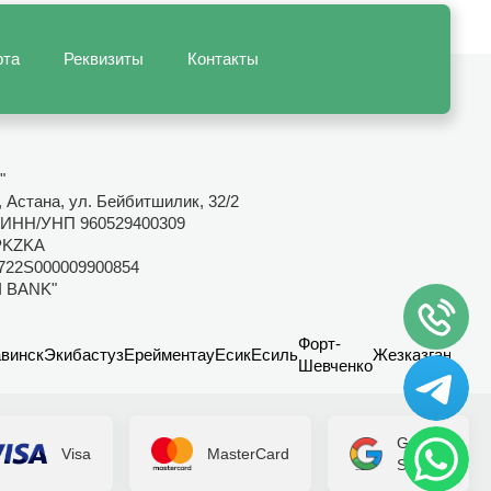
рта
Реквизиты
Контакты
"
 Астана, ул. Бейбитшилик, 32/2
ИНН/УНП 960529400309
PKZKA
722S000009900854
I BANK"
Форт-
винск
Экибастуз
Ерейментау
Есик
Есиль
Жезказган
Канд
Шевченко
Google
Visa
MasterCard
Secure