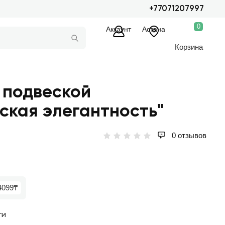
+77071207997
0
Аккаунт
Астана
Корзина
 подвеской
ская элегантность"
0 отзывов
4099₸
ги