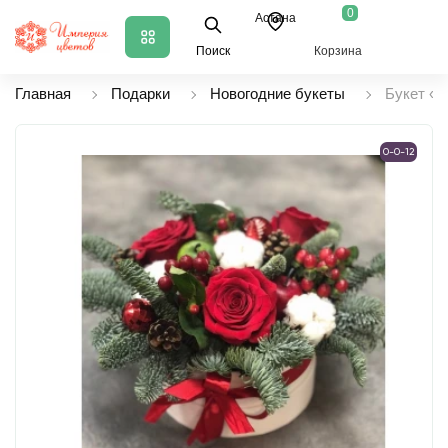
0
Астана
Поиск
Корзина
Главная
Подарки
Новогодние букеты
Букет «
0-0-12