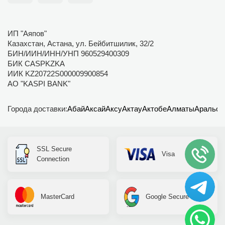
ИП "Аяпов"
Казахстан, Астана, ул. Бейбитшилик, 32/2
БИН/ИИН/ИНН/УНП 960529400309
БИК CASPKZKA
ИИК KZ20722S000009900854
АО "KASPI BANK"
Города доставки:
Абай
Аксай
Аксу
Актау
Актобе
Алматы
Аральск
SSL Secure
Visa
Connection
MasterCard
Google Secure