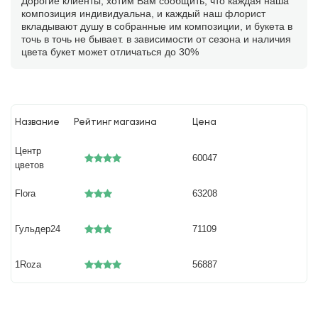
Дорогие клиенты, хотим Вам сообщить, что каждая наша
композиция индивидуальна, и каждый наш флорист
вкладывают душу в собранные им композиции, и букета в
точь в точь не бывает. в зависимости от сезона и наличия
цвета букет может отличаться до 30%
Название
Рейтинг магазина
Цена
Центр
60047
цветов
Flora
63208
Гульдер24
71109
1Roza
56887