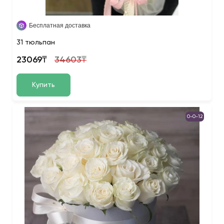
Бесплатная доставка
31 тюльпан
23069₸
34603₸
Купить
0-0-12