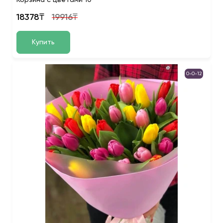
Корзина с цветами 10
18378₸
19916₸
Купить
0-0-12