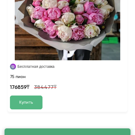
Бесплатная доставка
75 пион
176859₸
384477₸
Купить