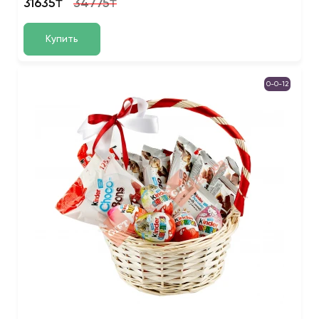
31635₸
34775₸
Купить
0-0-12