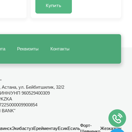
Купить
рта
Реквизиты
Контакты
"
 Астана, ул. Бейбитшилик, 32/2
ИНН/УНП 960529400309
PKZKA
722S000009900854
I BANK"
Форт-
винск
Экибастуз
Ерейментау
Есик
Есиль
Жезказган
Канд
Шевченко