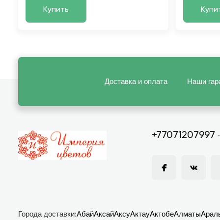
Купить
Купи
Доставка и оплата
Наши гар
+77071207997
Города доставки:
Абай
Аксай
Аксу
Актау
Актобе
Алматы
Арал