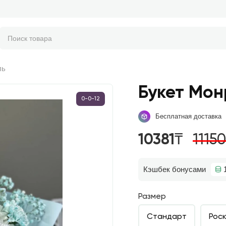
ль
Букет Мон
0-0-12
Бесплатная доставка
10381₸
1115
Кэшбек бонусами
Размер
Стандарт
Рос