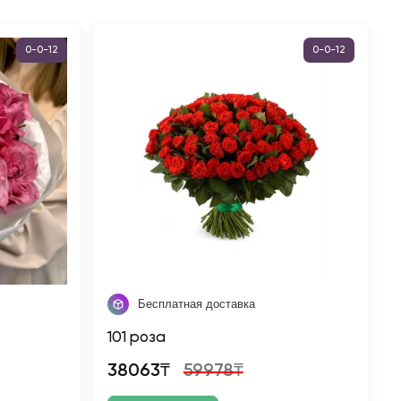
0-0-12
0-0-12
Бесплатная доставка
101 роза
38063₸
59978₸