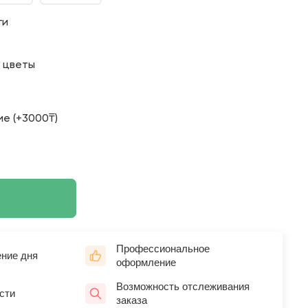
ги
о цветы
е (+3000₸)
Профессиональное
ение дня
оформление
Возможность отслеживания
сти
заказа