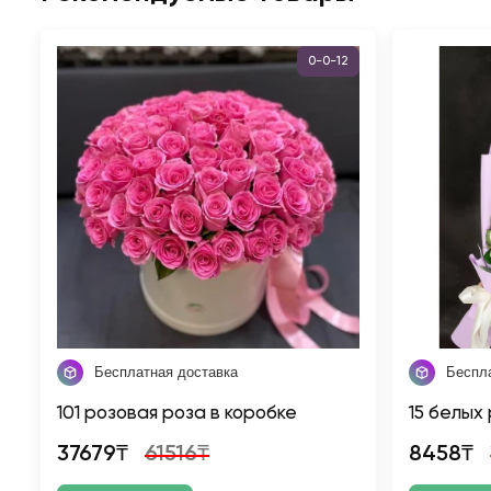
0-0-12
Бесплатная доставка
Беспл
101 розовая роза в коробке
15 белых
37679₸
61516₸
8458₸