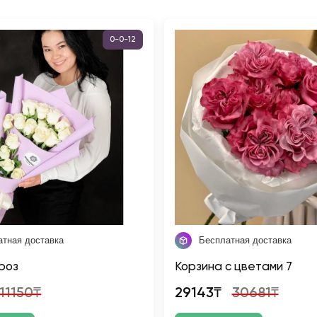
0-0-12
атная доставка
Бесплатная доставка
 роз
Корзина с цветами 7
11150₸
29143₸
30681₸