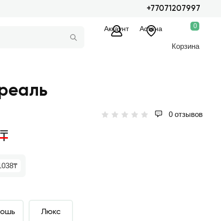
+77071207997
0
Аккаунт
Астана
Корзина
реаль
0 отзывов
0₸
1038₸
кошь
Люкс