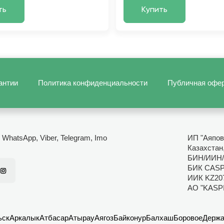
ть
Купить
антии
Политика конфиденциальности
Публичная офе
- WhatsApp, Viber, Telegram, Imo
ИП "Аяпов
Казахстан,
БИН/ИИН/
БИК CAS
ИИК KZ20
АО "KASP
ьск
Аркалык
Атбасар
Атырау
Аягоз
Байконур
Балхаш
Боровое
Держа