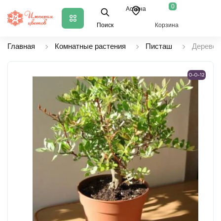
0
Астана
Поиск
Корзина
Главная
Комнатные растения
Писташ
Дерево 
0-0-12