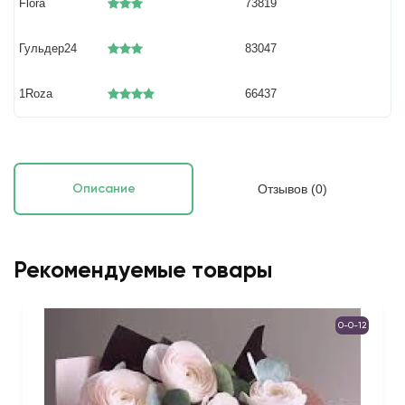
Flora
73819
Гульдер24
83047
1Roza
66437
Отзывов (0)
Описание
Рекомендуемые товары
0-0-12