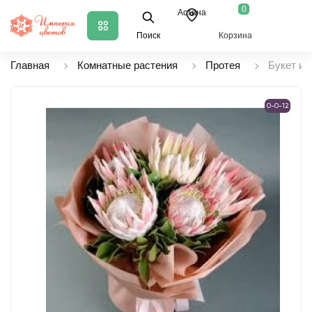
0
Астана
Поиск
Корзина
Главная
Комнатные растения
Протея
Букет из
0-0-12