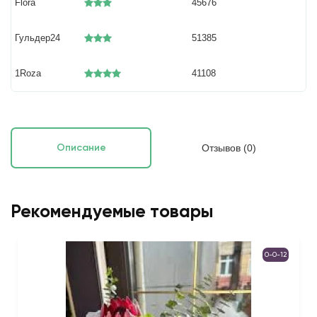
Flora
45676
Гульдер24
51385
1Roza
41108
Отзывов (0)
Описание
Рекомендуемые товары
0-0-12