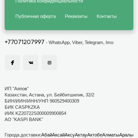
Политика конфиденциальности
Публичная оферта
Реквизиты
Контакты
+77071207997
- WhatsApp, Viber, Telegram, Imo
ИП "Аяпов"
Казахстан, Астана, ул. Бейбитшилик, 32/2
БИН/ИИН/ИНН/УНП 960529400309
БИК CASPKZKA
ИИК KZ20722S000009900854
АО "KASPI BANK"
Города доставки:
Абай
Аксай
Аксу
Актау
Актобе
Алматы
Аральск