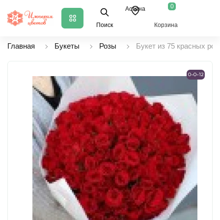
0
Астана
Поиск
Корзина
Главная
Букеты
Розы
Букет из 75 красных роз
0-0-12