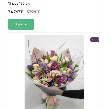
15 роз 150 см
34763₸
53981₸
Купить
0-0-12