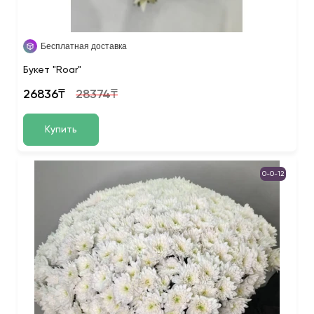
Бесплатная доставка
Букет "Roar"
26836₸
28374₸
Купить
0-0-12