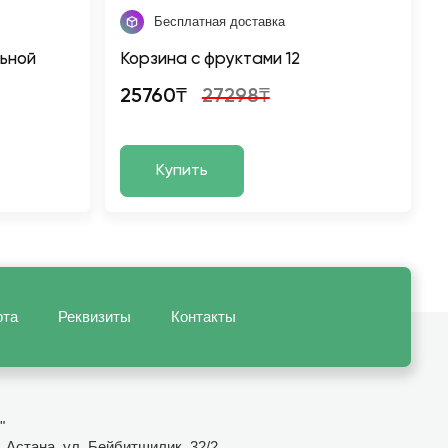
Бесплатная доставка
ьной
Корзина с фруктами 12
25760₸
27298₸
Купить
рта
Реквизиты
Контакты
"
 Астана, ул. Бейбитшилик, 32/2