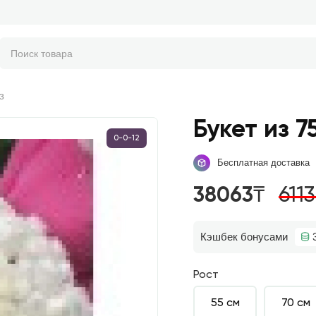
з
Букет из 7
0-0-12
Бесплатная доставка
38063₸
611
Кэшбек бонусами
Рост
55 см
70 см