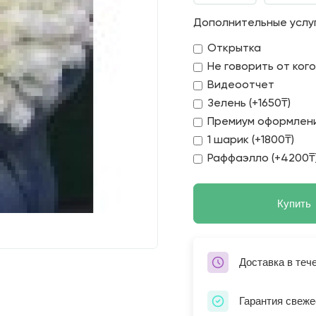
Дополнительные услу
Открытка
Не говорить от ког
Видеоотчет
Зелень (+1650₸)
Премиум оформлени
1 шарик (+1800₸)
Раффаэлло (+4200₸
Купить
Доставка в теч
Гарантия свеже