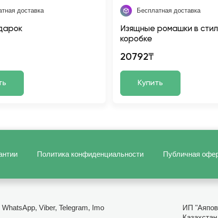
атная доставка
Бесплатная доставка
дарок
Изящные ромашки в стил
коробке
20792₸
ть
Купить
антии
Политика конфиденциальности
Публичная офе
- WhatsApp, Viber, Telegram, Imo
ИП "Аяпов
Казахстан,