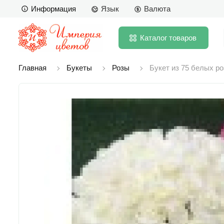
Информация
Язык
Валюта
Каталог
товаров
Главная
Букеты
Розы
Букет из 75 белых ро