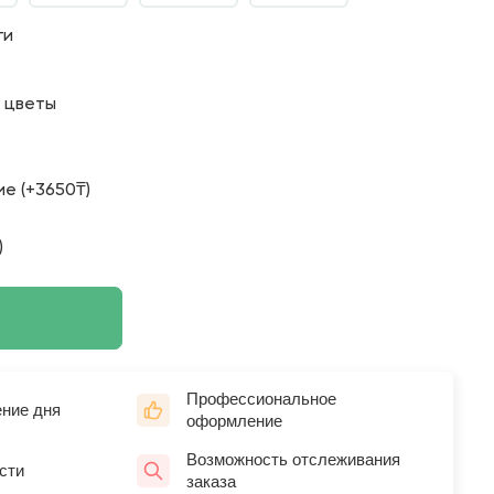
ги
о цветы
е (+3650₸)
)
Профессиональное
ение дня
оформление
Возможность отслеживания
сти
заказа