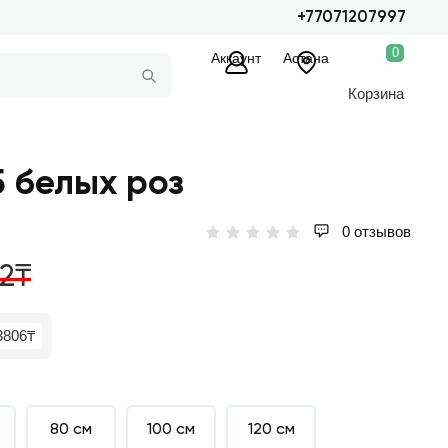
+77071207997
0
Аккаунт
Астана
Корзина
5 белых роз
0 отзывов
32₸
3806₸
80 см
100 см
120 см