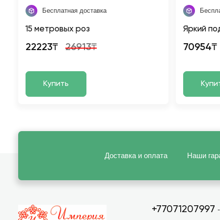
Бесплатная доставка
Беспл
15 метровых роз
Яркий по
22223₸
26913₸
70954₸
Купить
Купи
Доставка и оплата
Наши гар
+77071207997