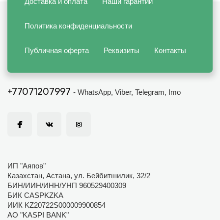
Доставка и оплата
Наши гарантии
Политика конфиденциальности
Публичная оферта
Реквизиты
Контакты
+77071207997
- WhatsApp, Viber, Telegram, Imo
ИП "Аяпов"
Казахстан, Астана, ул. Бейбитшилик, 32/2
БИН/ИИН/ИНН/УНП 960529400309
БИК CASPKZKA
ИИК KZ20722S000009900854
АО "KASPI BANK"