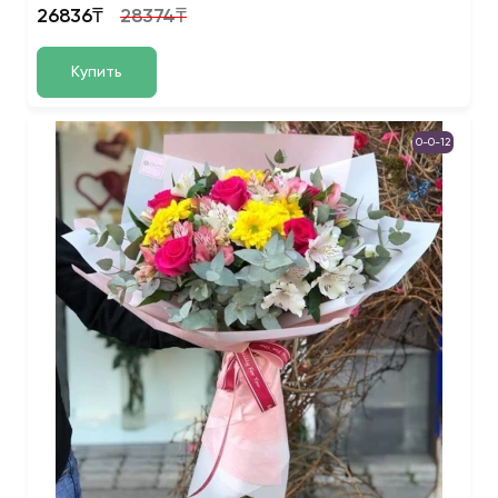
26836₸
28374₸
Купить
0-0-12