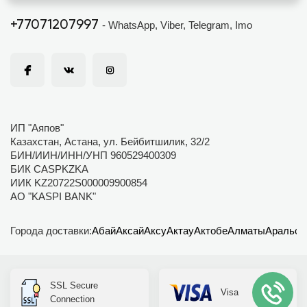
+77071207997
- WhatsApp, Viber, Telegram, Imo
ИП "Аяпов"
Казахстан, Астана, ул. Бейбитшилик, 32/2
БИН/ИИН/ИНН/УНП 960529400309
БИК CASPKZKA
ИИК KZ20722S000009900854
АО "KASPI BANK"
Города доставки:
Абай
Аксай
Аксу
Актау
Актобе
Алматы
Аральск
SSL Secure
Visa
Connection