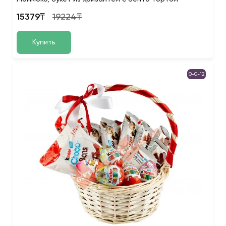
15379₸
19224₸
Купить
0-0-12