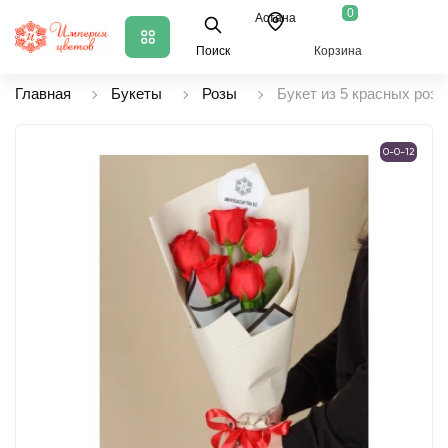
0
Астана
Поиск
Корзина
Главная
Букеты
Розы
Букет из 5 красных роз
0-0-12