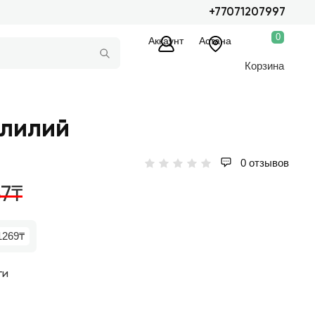
+77071207997
0
Аккаунт
Астана
Корзина
 лилий
0 отзывов
57₸
1269₸
ги