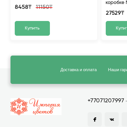
коробке 
8458₸
11150₸
27529₸
Купить
Купи
Доставка и оплата
Наши гар
+77071207997