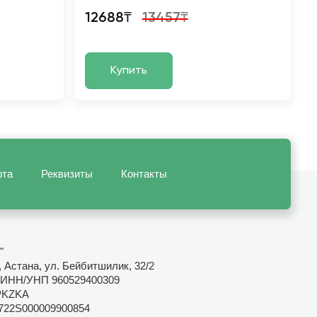
12688₸
13457₸
Купить
рта
Реквизиты
Контакты
"
 Астана, ул. Бейбитшилик, 32/2
ИНН/УНП 960529400309
PKZKA
722S000009900854