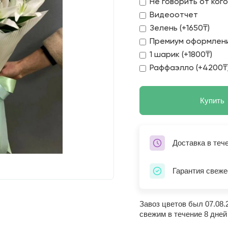
Не говорить от ког
Видеоотчет
Зелень (+1650₸)
Премиум оформлени
1 шарик (+1800₸)
Раффаэлло (+4200₸
Купить
Доставка в теч
Гарантия свеже
Завоз цветов был 07.08.
свежим в течение 8 дней