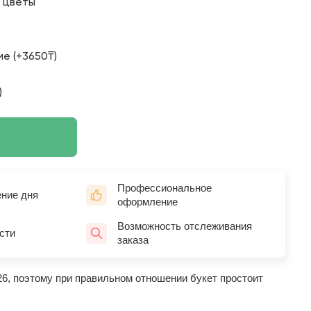
о цветы
е (+3650₸)
)
Профессиональное
ение дня
оформление
Возможность отслеживания
сти
заказа
26, поэтому при правильном отношении букет простоит