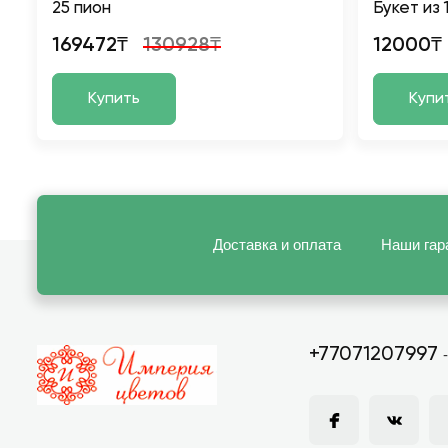
25 пион
Букет из 
169472₸
130928₸
12000₸
Купить
Купи
Доставка и оплата
Наши гар
+77071207997