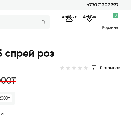
+77071207997
0
Аккаунт
Астана
Корзина
5 спрей роз
0 отзывов
000₸
2000₸
ги