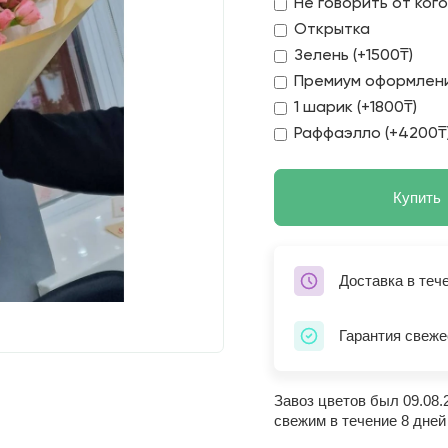
Не говорить от ког
Открытка
Зелень (+1500₸)
Премиум оформлени
1 шарик (+1800₸)
Раффаэлло (+4200₸
Купить
Доставка в теч
Гарантия свеже
Завоз цветов был 09.08.
свежим в течение 8 дней