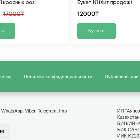
11 красных роз
Букет N1 (Хит продаж)
17000₸
12000₸
ть
Купить
антии
Политика конфиденциальности
Публичная офе
- WhatsApp, Viber, Telegram, Imo
ИП "Аяпов
Казахстан,
БИН/ИИН/
БИК CAS
ИИК KZ20