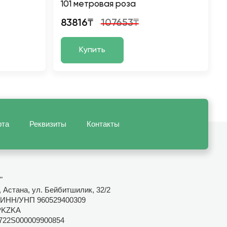
101 метровая роза
83816₸
107653₸
Купить
рта
Реквизиты
Контакты
"
 Астана, ул. Бейбитшилик, 32/2
ИНН/УНП 960529400309
PKZKA
722S000009900854