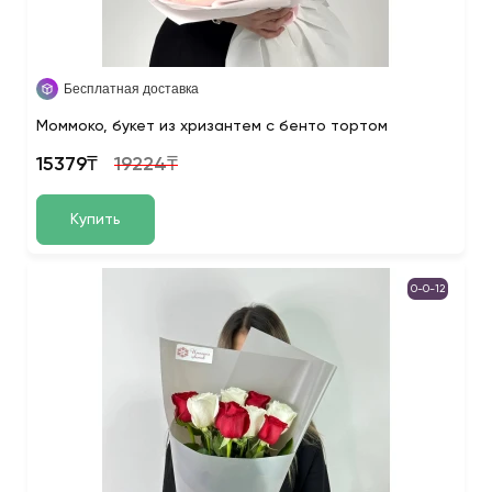
Бесплатная доставка
Моммоко, букет из хризантем с бенто тортом
15379₸
19224₸
Купить
0-0-12