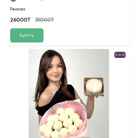
Peones
26000₸
31000₸
Купить
0-0-12