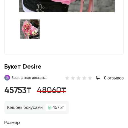
Букет Desire
0 отзывов
Бесплатная доставка
45753₸
48060₸
Кэшбек бонусами
4575₸
Размер