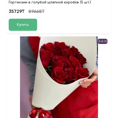
Гортензии в голубой шляпной коробке (5 шт.)
35729₸
89668₸
Купить
0-0-12