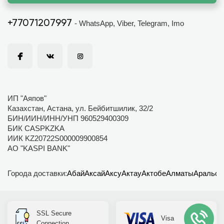
+77071207997
- WhatsApp, Viber, Telegram, Imo
ИП "Аяпов"
Казахстан, Астана, ул. Бейбитшилик, 32/2
БИН/ИИН/ИНН/УНП 960529400309
БИК CASPKZKA
ИИК KZ20722S000009900854
АО "KASPI BANK"
Города доставки:
Абай
Аксай
Аксу
Актау
Актобе
Алматы
Аральск
SSL Secure
Visa
Connection