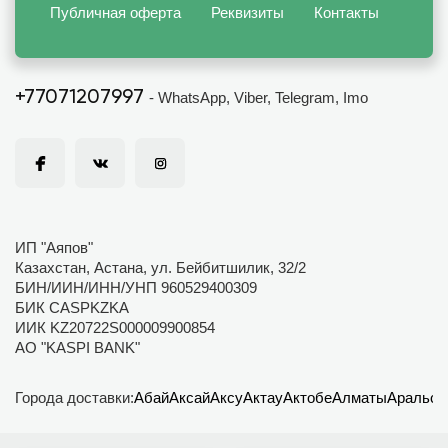
Публичная оферта
Реквизиты
Контакты
+77071207997
- WhatsApp, Viber, Telegram, Imo
ИП "Аяпов"
Казахстан, Астана, ул. Бейбитшилик, 32/2
БИН/ИИН/ИНН/УНП 960529400309
БИК CASPKZKA
ИИК KZ20722S000009900854
АО "KASPI BANK"
Города доставки:
Абай
Аксай
Аксу
Актау
Актобе
Алматы
Аральск