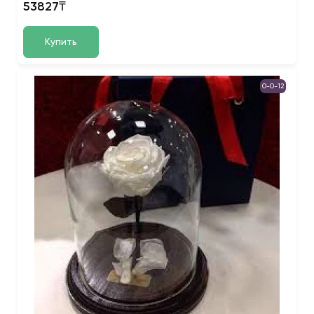
53827₸
Купить
0-0-12