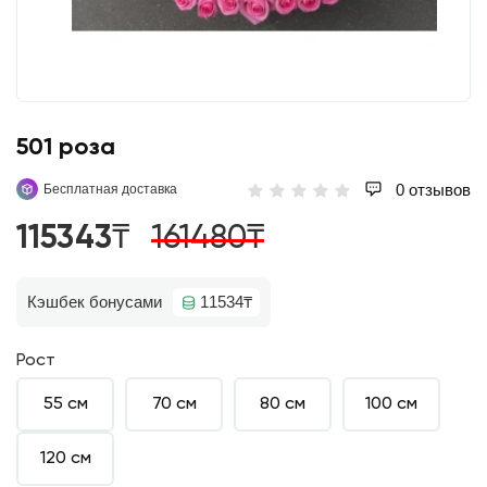
501 роза
0 отзывов
Бесплатная доставка
115343₸
161480₸
Кэшбек бонусами
11534₸
Рост
55 см
70 см
80 см
100 см
120 см