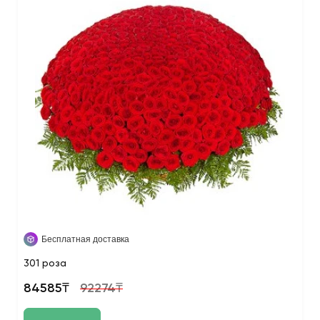
Бесплатная доставка
301 роза
84585₸
92274₸