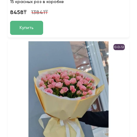
15 красных роз в коробке
8458₸
13841₸
Купить
0-0-12