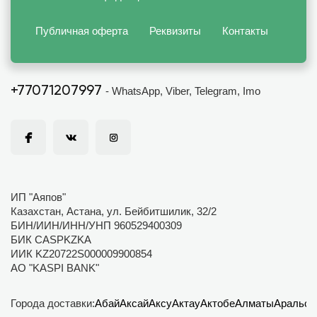
Публичная оферта
Реквизиты
Контакты
+77071207997
- WhatsApp, Viber, Telegram, Imo
ИП "Аяпов"
Казахстан, Астана, ул. Бейбитшилик, 32/2
БИН/ИИН/ИНН/УНП 960529400309
БИК CASPKZKA
ИИК KZ20722S000009900854
АО "KASPI BANK"
Города доставки:
Абай
Аксай
Аксу
Актау
Актобе
Алматы
Аральск