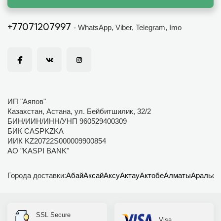
+77071207997
- WhatsApp, Viber, Telegram, Imo
ИП "Аяпов"
Казахстан, Астана, ул. Бейбитшилик, 32/2
БИН/ИИН/ИНН/УНП 960529400309
БИК CASPKZKA
ИИК KZ20722S000009900854
АО "KASPI BANK"
Города доставки:
Абай
Аксай
Аксу
Актау
Актобе
Алматы
Аральск
SSL Secure
Visa