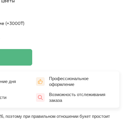
о цветы
е (+3000₸)
)
Профессиональное
ение дня
оформление
Возможность отслеживания
сти
заказа
26, поэтому при правильном отношении букет простоит