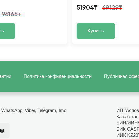
51904₸
69129₸
96165₸
ть
Купить
антии
Политика конфиденциальности
Публичная офе
- WhatsApp, Viber, Telegram, Imo
ИП "Аяпов
Казахстан,
БИН/ИИН/
БИК CAS
ИИК KZ20