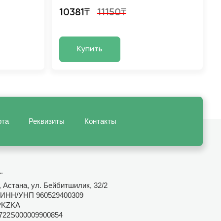
10381₸
11150₸
Купить
рта
Реквизиты
Контакты
"
 Астана, ул. Бейбитшилик, 32/2
ИНН/УНП 960529400309
PKZKA
722S000009900854