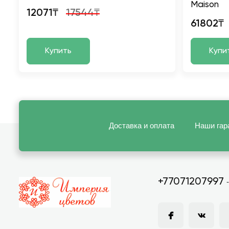
Maison
12071₸
17544₸
61802₸
Купить
Купи
Доставка и оплата
Наши гар
+77071207997