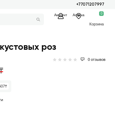
+77071207997
0
Аккаунт
Астана
Корзина
 кустовых роз
0 отзывов
₸
607₸
ги