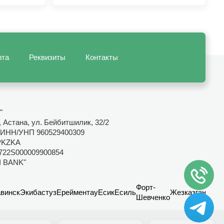
рта
Реквизиты
Контакты
"
 Астана, ул. Бейбитшилик, 32/2
ИНН/УНП 960529400309
PKZKA
722S000009900854
I BANK"
Форт-
винск
Экибастуз
Ерейментау
Есик
Есиль
Жезказган
Канд
Шевченко