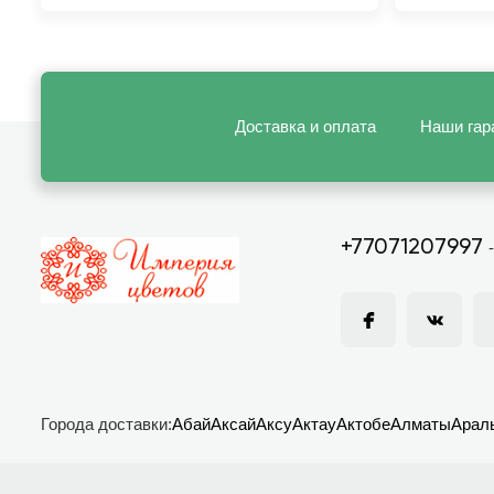
Доставка и оплата
Наши гар
+77071207997
Города доставки:
Абай
Аксай
Аксу
Актау
Актобе
Алматы
Арал