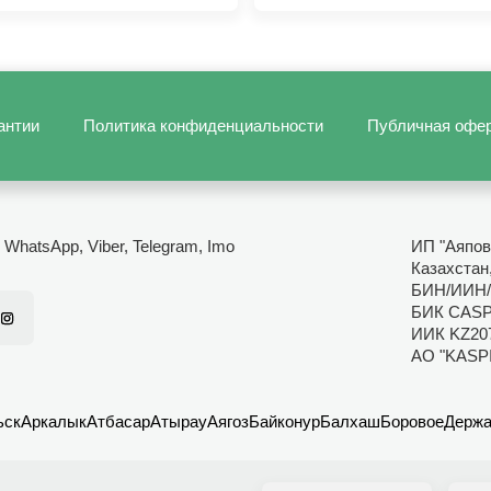
антии
Политика конфиденциальности
Публичная офе
- WhatsApp, Viber, Telegram, Imo
ИП "Аяпов
Казахстан,
БИН/ИИН/
БИК CAS
ИИК KZ20
АО "KASP
ьск
Аркалык
Атбасар
Атырау
Аягоз
Байконур
Балхаш
Боровое
Держа