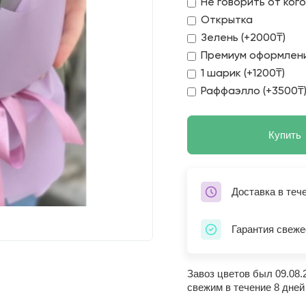
Не говорить от ког
Открытка
Зелень (+2000₸)
Премиум оформлени
1 шарик (+1200₸)
Раффаэлло (+3500₸
Купить
Доставка в теч
Гарантия свеже
Завоз цветов был 09.08.
свежим в течение 8 дней