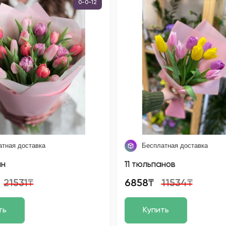
0-0-12
атная доставка
Бесплатная доставка
ан
11 тюльпанов
21531₸
6858₸
11534₸
ть
Купить