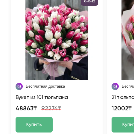
0-0-12
Бесплатная доставка
Беспл
Букет из 101 тюльпана
21 тюльп
48863₸
92274₸
12002₸
Купить
Купи