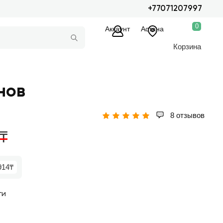
+77071207997
0
Аккаунт
Астана
Корзина
нов
8 отзывов
9₸
914₸
ги