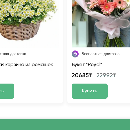
атная доставка
Бесплатная доставка
я корзина из ромашек
Букет "Royal"
20685₸
22992₸
ть
Купить