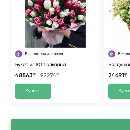
Бесплатная доставка
Беспл
Букет из 101 тюльпана
Воздушна
48863₸
92274₸
24691₸
Купить
Купи