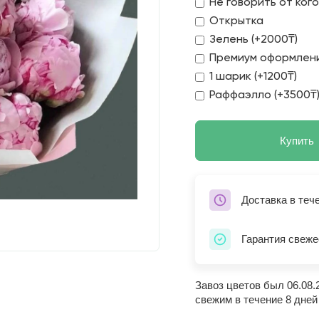
Не говорить от ког
Открытка
Зелень (+2000₸)
Премиум оформлени
1 шарик (+1200₸)
Раффаэлло (+3500₸
Купить
Доставка в теч
Гарантия свеже
Завоз цветов был 06.08.
свежим в течение 8 дней