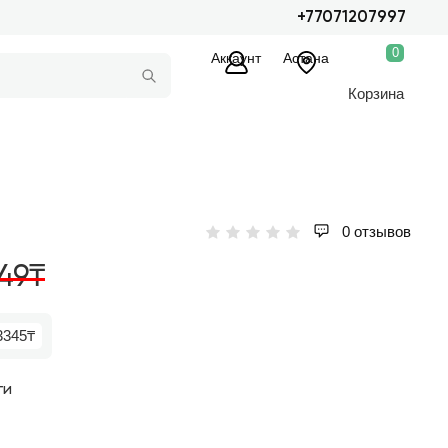
+77071207997
0
Аккаунт
Астана
Корзина
0 отзывов
49₸
3345₸
ги