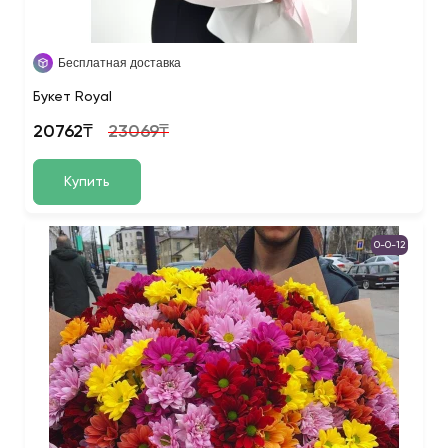
Бесплатная доставка
Букет Royal
20762₸
23069₸
Купить
0-0-12