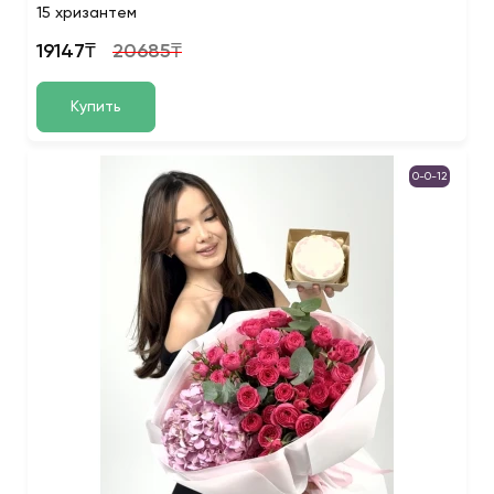
15 хризантем
19147₸
20685₸
Купить
0-0-12