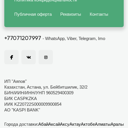
Публичная оферта
Реквизиты
Контакты
+77071207997
- WhatsApp, Viber, Telegram, Imo
ИП "Аяпов"
Казахстан, Астана, ул. Бейбитшилик, 32/2
БИН/ИИН/ИНН/УНП 960529400309
БИК CASPKZKA
ИИК KZ20722S000009900854
АО "KASPI BANK"
Города доставки:
Абай
Аксай
Аксу
Актау
Актобе
Алматы
Аральск